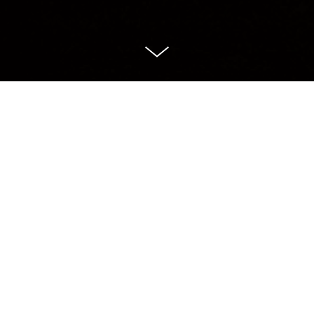
Ici se façonnent des marques, avec
exigence et sensibilité
.
marque nous
Car, pour qu'une
touche
,
elle doit raconter
son histoire de manière